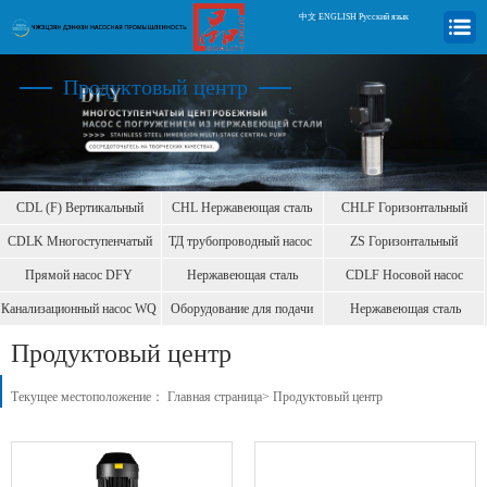
中文
|
ENGLISH
|
Русский язык
Продуктовый центр
CDL (F) Вертикальный
CHL Нержавеющая сталь
CHLF Горизонтальный
центробеж
горизонт
центробежн
CDLK Многоступенчатый
ТД трубопроводный насос
ZS Горизонтальный
центробе
центробежный
Прямой насос DFY
Нержавеющая сталь
CDLF Носовой насос
преобразова
Канализационный насос WQ
Оборудование для подачи
Нержавеющая сталь
воды б
вертикальны
Продуктовый центр
Текущее местоположение：
Главная страница
>
Продуктовый центр