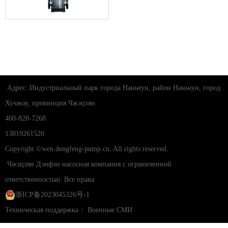
Нержавеющая сталь
Адрес: Индустриальный парк города Наньчун, район Наньчун, город
Хучжоу, провинция Чжэцзян
400-828-7268
13819261520
Copyright ©wen.dengfeng-pump.cn, All rights reserved.
Чжэцзян Дэнфэн насосная компания с ограниченной
ответственностью
Все права
浙ICP备2023045326号-1
Техническая поддержка：
Военные СМИ