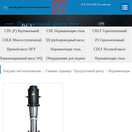
中文
|
ENGLISH
|
Русский язык
Продуктовый центр
CDL (F) Вертикальный
CHL Нержавеющая сталь
CHLF Горизонтальный
центробеж
горизонт
центробежн
CDLK Многоступенчатый
ТД трубопроводный насос
ZS Горизонтальный
центробе
центробежный
Прямой насос DFY
Нержавеющая сталь
CDLF Носовой насос
Нержавеющая сталь
преобразова
Канализационный насос WQ
Оборудование для подачи
Нержавеющая сталь
воды б
вертикальны
Текущее местоположение：
Главная страница
>
Продуктовый центр
>
Нержавеющая
сталь