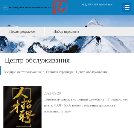
中文
|
ENGLISH
|
Русский язык
Послепродажное
Набор персонала
обслуживание
Центр обслуживания
Текущее местоположение：
Главная страница
>
Центр обслуживания
Набор персонала
2023-05-20
Занятость: клерк внутренней службы (2 - 3) заработная
плата: 4000 - 5500 юаней / месячная должность
обязанности: заку...