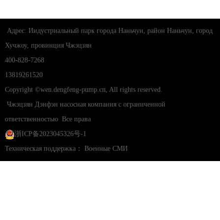
Адрес: Индустриальный парк города Наньчун, район Наньчун, город
Хучжоу, провинция Чжэцзян
400-828-7268
13819261520
Copyright ©wen.dengfeng-pump.cn, All rights reserved.
Чжэцзян Дэнфэн насосная компания с ограниченной
ответственностью
Все права
浙ICP备2023045326号-1
Техническая поддержка：
Военные СМИ